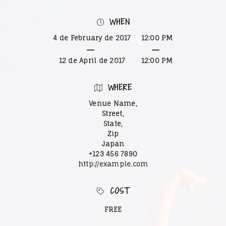
WHEN
4 de February de 2017
12:00 PM
12 de April de 2017
12:00 PM
WHERE
Venue Name,
Street,
State,
Zip
Japan
+123 456 7890
http://example.com
COST
FREE